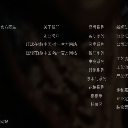
一官方网站
关于我们
品牌系列
新闻
企业简介
客厅系列
行业
压球在线(中国)唯一官方网站
卧室系列
公司
压球在线(中国)唯一官方网站
餐厅系列
工艺
书房系列
工艺
其他系列
产品
原木门系列
花格系列
定制
榻榻米
专业
特价区
装修
方网站