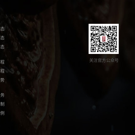
动态
动态
动态
关注官方公众号
流程
流程
优势
服务
定制
案例