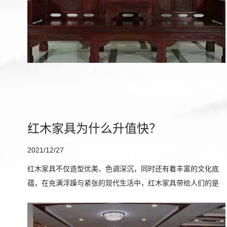
红木家具为什么升值快？
2021/12/27
红木家具不仅造型优美、色调深沉，同时还有着丰富的文化底
蕴，在充满浮躁与紧张的现代生活中，红木家具带给人们的是
自然、恬静的氛围。同时，红木家具有升值的空间，更具有延
续性，这些都是红木家具受到消费者青睐的原因