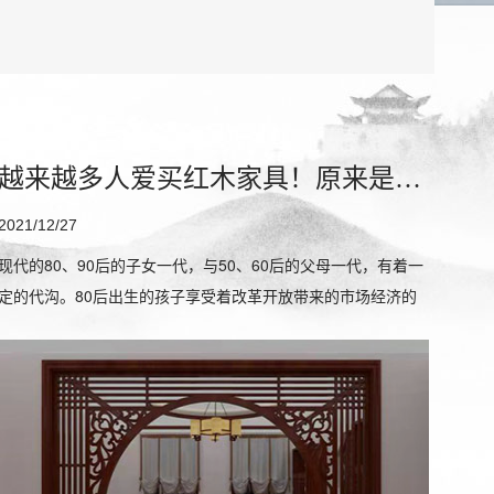
越来越多人爱买红木家具！原来是这些原因
2021/12/27
现代的80、90后的子女一代，与50、60后的父母一代，有着一
定的代沟。80后出生的孩子享受着改革开放带来的市场经济的
大发展，经历着前所未有的文化融合与物质的极大丰富，世界
观、人生观、价值观都跟父母一辈有着很大的差距