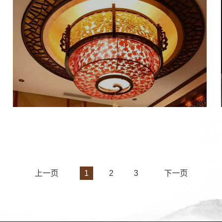
上一页
下一页
1
2
3