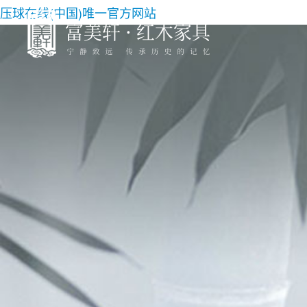
压球在线(中国)唯一官方网站