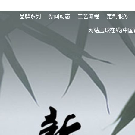
品牌系列
新闻动态
工艺流程
定制服务
网站压球在线(中国